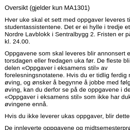
Oversikt (gjelder kun MA1301)
Hver uke skal et sett med oppgaver leveres ti
studentassistentene. Det er ei hylle i tredje et
Nordre Lavblokk i Sentralbygg 2. Fristen er p
kl. 24.00.
Oppgavene som skal leveres blir annonsert 
torsdagen eller fredagen uka før. De fleste blir
delen «Oppgaver i eksamens stil» av
forelesningsnotatene. Hvis du er tidlig ferdi
øving, og ønsker å begynne å jobbe med fø
øving, kan du derfor se på de oppgavene i d
«Oppgaver i eksamens stil» som ikke har du
øvingene ennå.
Hvis du ikke leverer ukas oppgaver, blir dette
De innleverte oppgavene og midtsemesterprø